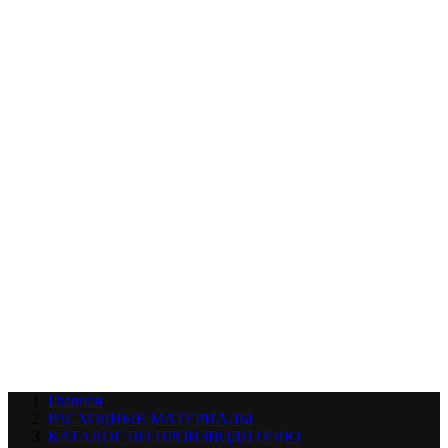
УХОД ЗА ШИНАМИ И ДИСКАМИ
КАТАЛОГ ПО НАЗНАЧЕНИЮ
29
АБРАЗИВЫ
АВТОЭМАЛИ
АНТИГРАВИЙ
АНТИКОРРОЗИЙНЫЕ МАТЕРИАЛЫ
АРМИРУЮЩИЕ
МАТЕРИАЛЫ
АЭРОЗОЛЬНЫЕ МАТЕРИАЛЫ
ВСПОМОГАТЕЛЬНЫЕ МАТЕРИАЛЫ
Ещё (22)
КАТАЛОГ ПО ПРОИЗВОДИТЕЛЮ
68
3М
A1
ANEST IWATA
APP
Arnezi
ARTON
ASTROhim
Ещё (61)
Главная
РАСХОДНЫЕ МАТЕРИАЛЫ
КАТАЛОГ ПО ПРОИЗВОДИТЕЛЮ