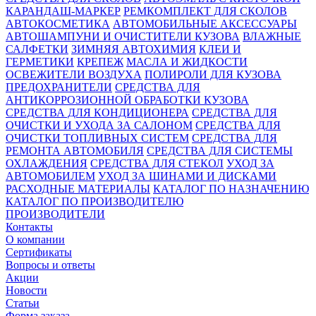
КАРАНДАШ-МАРКЕР
РЕМКОМПЛЕКТ ДЛЯ СКОЛОВ
АВТОКОСМЕТИКА
АВТОМОБИЛЬНЫЕ АКСЕССУАРЫ
АВТОШАМПУНИ И ОЧИСТИТЕЛИ КУЗОВА
ВЛАЖНЫЕ
САЛФЕТКИ
ЗИМНЯЯ АВТОХИМИЯ
КЛЕИ И
ГЕРМЕТИКИ
КРЕПЕЖ
МАСЛА И ЖИДКОСТИ
ОСВЕЖИТЕЛИ ВОЗДУХА
ПОЛИРОЛИ ДЛЯ КУЗОВА
ПРЕДОХРАНИТЕЛИ
СРЕДСТВА ДЛЯ
АНТИКОРРОЗИОННОЙ ОБРАБОТКИ КУЗОВА
СРЕДСТВА ДЛЯ КОНДИЦИОНЕРА
СРЕДСТВА ДЛЯ
ОЧИСТКИ И УХОДА ЗА САЛОНОМ
СРЕДСТВА ДЛЯ
ОЧИСТКИ ТОПЛИВНЫХ СИСТЕМ
СРЕДСТВА ДЛЯ
РЕМОНТА АВТОМОБИЛЯ
СРЕДСТВА ДЛЯ СИСТЕМЫ
ОХЛАЖДЕНИЯ
СРЕДСТВА ДЛЯ СТЕКОЛ
УХОД ЗА
АВТОМОБИЛЕМ
УХОД ЗА ШИНАМИ И ДИСКАМИ
РАСХОДНЫЕ МАТЕРИАЛЫ
КАТАЛОГ ПО НАЗНАЧЕНИЮ
КАТАЛОГ ПО ПРОИЗВОДИТЕЛЮ
ПРОИЗВОДИТЕЛИ
Контакты
О компании
Сертификаты
Вопросы и ответы
Акции
Новости
Статьи
Форма заказа