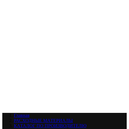
УХОД ЗА ШИНАМИ И ДИСКАМИ
КАТАЛОГ ПО НАЗНАЧЕНИЮ
29
АБРАЗИВЫ
АВТОЭМАЛИ
АНТИГРАВИЙ
АНТИКОРРОЗИЙНЫЕ МАТЕРИАЛЫ
АРМИРУЮЩИЕ
МАТЕРИАЛЫ
АЭРОЗОЛЬНЫЕ МАТЕРИАЛЫ
ВСПОМОГАТЕЛЬНЫЕ МАТЕРИАЛЫ
Ещё (22)
КАТАЛОГ ПО ПРОИЗВОДИТЕЛЮ
68
3М
A1
ANEST IWATA
APP
Arnezi
ARTON
ASTROhim
Ещё (61)
Главная
РАСХОДНЫЕ МАТЕРИАЛЫ
КАТАЛОГ ПО ПРОИЗВОДИТЕЛЮ