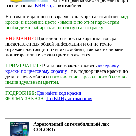
или который можно определить при
расшифровке
ВИН кода
автомобиля.
В названии данного товара указана марка автомобиля,
код
краски и название цвета - именно по этим параметрам
необходимо выбирать аэрозольную автокраску
.
ВНИМАНИЕ!
Цветовой оттенок на картинке товара
представлен для общей информации и он не точно
отражает настоящий цвет автомобиля, так как на экране
монитора или телефона цвет искажается.
ПРИМЕЧАНИЕ:
Вы также можете заказать
колеровку
краски по цветовому образцу
, т.е. подбор цвета краски по
детали автомобиля и
изготовление аэрозольного баллона с
индивидуальным цветом
.
ПОДРОБНЕЕ:
Где найти код краски
ФОРМА ЗАКАЗА:
По ВИНу автомобиля
Аэрозольный автомобильный лак
COLOR1: