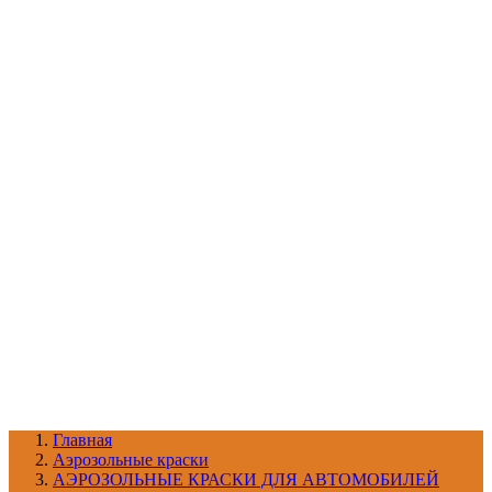
УХОД ЗА ШИНАМИ И ДИСКАМИ
КАТАЛОГ ПО НАЗНАЧЕНИЮ
29
АБРАЗИВЫ
АВТОЭМАЛИ
АНТИГРАВИЙ
АНТИКОРРОЗИЙНЫЕ МАТЕРИАЛЫ
АРМИРУЮЩИЕ
МАТЕРИАЛЫ
АЭРОЗОЛЬНЫЕ МАТЕРИАЛЫ
ВСПОМОГАТЕЛЬНЫЕ МАТЕРИАЛЫ
Ещё (22)
КАТАЛОГ ПО ПРОИЗВОДИТЕЛЮ
68
3М
A1
ANEST IWATA
APP
Arnezi
ARTON
ASTROhim
Ещё (61)
Главная
Aэрозольные краски
АЭРОЗОЛЬНЫЕ КРАСКИ ДЛЯ АВТОМОБИЛЕЙ