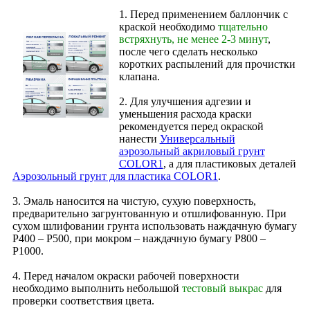
1. Перед применением баллончик с
краской необходимо
тщательно
встряхнуть, не менее 2-3 минут
,
после чего сделать несколько
коротких распылений для прочистки
клапана.
2. Для улучшения адгезии и
уменьшения расхода краски
рекомендуется перед окраской
нанести
Универсальный
аэрозольный акриловый грунт
COLOR1
, а для пластиковых деталей
Аэрозольный грунт для пластика COLOR1
.
3. Эмаль наносится на чистую, сухую поверхность,
предварительно загрунтованную и отшлифованную. При
сухом шлифовании грунта использовать наждачную бумагу
Р400 – Р500, при мокром – наждачную бумагу Р800 –
Р1000.
4. Перед началом окраски рабочей поверхности
необходимо выполнить небольшой
тестовый выкрас
для
проверки соответствия цвета.