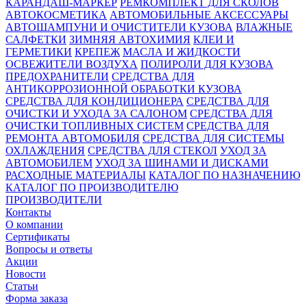
КАРАНДАШ-МАРКЕР
РЕМКОМПЛЕКТ ДЛЯ СКОЛОВ
АВТОКОСМЕТИКА
АВТОМОБИЛЬНЫЕ АКСЕССУАРЫ
АВТОШАМПУНИ И ОЧИСТИТЕЛИ КУЗОВА
ВЛАЖНЫЕ
САЛФЕТКИ
ЗИМНЯЯ АВТОХИМИЯ
КЛЕИ И
ГЕРМЕТИКИ
КРЕПЕЖ
МАСЛА И ЖИДКОСТИ
ОСВЕЖИТЕЛИ ВОЗДУХА
ПОЛИРОЛИ ДЛЯ КУЗОВА
ПРЕДОХРАНИТЕЛИ
СРЕДСТВА ДЛЯ
АНТИКОРРОЗИОННОЙ ОБРАБОТКИ КУЗОВА
СРЕДСТВА ДЛЯ КОНДИЦИОНЕРА
СРЕДСТВА ДЛЯ
ОЧИСТКИ И УХОДА ЗА САЛОНОМ
СРЕДСТВА ДЛЯ
ОЧИСТКИ ТОПЛИВНЫХ СИСТЕМ
СРЕДСТВА ДЛЯ
РЕМОНТА АВТОМОБИЛЯ
СРЕДСТВА ДЛЯ СИСТЕМЫ
ОХЛАЖДЕНИЯ
СРЕДСТВА ДЛЯ СТЕКОЛ
УХОД ЗА
АВТОМОБИЛЕМ
УХОД ЗА ШИНАМИ И ДИСКАМИ
РАСХОДНЫЕ МАТЕРИАЛЫ
КАТАЛОГ ПО НАЗНАЧЕНИЮ
КАТАЛОГ ПО ПРОИЗВОДИТЕЛЮ
ПРОИЗВОДИТЕЛИ
Контакты
О компании
Сертификаты
Вопросы и ответы
Акции
Новости
Статьи
Форма заказа