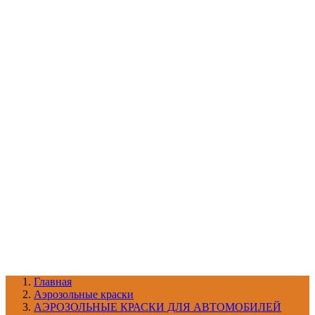
УХОД ЗА ШИНАМИ И ДИСКАМИ
КАТАЛОГ ПО НАЗНАЧЕНИЮ
29
АБРАЗИВЫ
АВТОЭМАЛИ
АНТИГРАВИЙ
АНТИКОРРОЗИЙНЫЕ МАТЕРИАЛЫ
АРМИРУЮЩИЕ
МАТЕРИАЛЫ
АЭРОЗОЛЬНЫЕ МАТЕРИАЛЫ
ВСПОМОГАТЕЛЬНЫЕ МАТЕРИАЛЫ
Ещё (22)
КАТАЛОГ ПО ПРОИЗВОДИТЕЛЮ
68
3М
A1
ANEST IWATA
APP
Arnezi
ARTON
ASTROhim
Ещё (61)
Главная
Aэрозольные краски
АЭРОЗОЛЬНЫЕ КРАСКИ ДЛЯ АВТОМОБИЛЕЙ