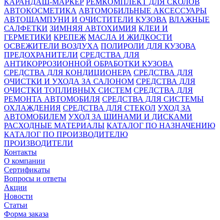
КАРАНДАШ-МАРКЕР
РЕМКОМПЛЕКТ ДЛЯ СКОЛОВ
АВТОКОСМЕТИКА
АВТОМОБИЛЬНЫЕ АКСЕССУАРЫ
АВТОШАМПУНИ И ОЧИСТИТЕЛИ КУЗОВА
ВЛАЖНЫЕ
САЛФЕТКИ
ЗИМНЯЯ АВТОХИМИЯ
КЛЕИ И
ГЕРМЕТИКИ
КРЕПЕЖ
МАСЛА И ЖИДКОСТИ
ОСВЕЖИТЕЛИ ВОЗДУХА
ПОЛИРОЛИ ДЛЯ КУЗОВА
ПРЕДОХРАНИТЕЛИ
СРЕДСТВА ДЛЯ
АНТИКОРРОЗИОННОЙ ОБРАБОТКИ КУЗОВА
СРЕДСТВА ДЛЯ КОНДИЦИОНЕРА
СРЕДСТВА ДЛЯ
ОЧИСТКИ И УХОДА ЗА САЛОНОМ
СРЕДСТВА ДЛЯ
ОЧИСТКИ ТОПЛИВНЫХ СИСТЕМ
СРЕДСТВА ДЛЯ
РЕМОНТА АВТОМОБИЛЯ
СРЕДСТВА ДЛЯ СИСТЕМЫ
ОХЛАЖДЕНИЯ
СРЕДСТВА ДЛЯ СТЕКОЛ
УХОД ЗА
АВТОМОБИЛЕМ
УХОД ЗА ШИНАМИ И ДИСКАМИ
РАСХОДНЫЕ МАТЕРИАЛЫ
КАТАЛОГ ПО НАЗНАЧЕНИЮ
КАТАЛОГ ПО ПРОИЗВОДИТЕЛЮ
ПРОИЗВОДИТЕЛИ
Контакты
О компании
Сертификаты
Вопросы и ответы
Акции
Новости
Статьи
Форма заказа