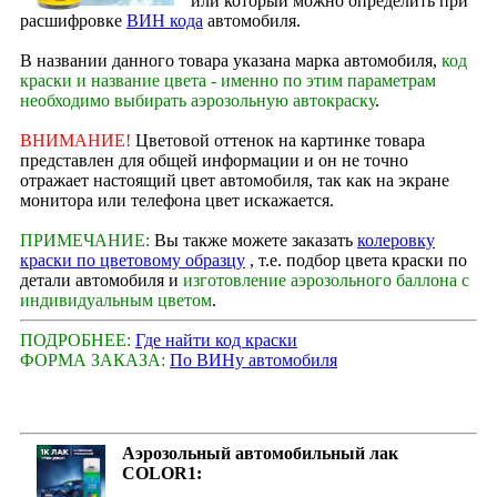
или который можно определить при
расшифровке
ВИН кода
автомобиля.
В названии данного товара указана марка автомобиля,
код
краски и название цвета - именно по этим параметрам
необходимо выбирать аэрозольную автокраску
.
ВНИМАНИЕ!
Цветовой оттенок на картинке товара
представлен для общей информации и он не точно
отражает настоящий цвет автомобиля, так как на экране
монитора или телефона цвет искажается.
ПРИМЕЧАНИЕ:
Вы также можете заказать
колеровку
краски по цветовому образцу
, т.е. подбор цвета краски по
детали автомобиля и
изготовление аэрозольного баллона с
индивидуальным цветом
.
ПОДРОБНЕЕ:
Где найти код краски
ФОРМА ЗАКАЗА:
По ВИНу автомобиля
Аэрозольный автомобильный лак
COLOR1: