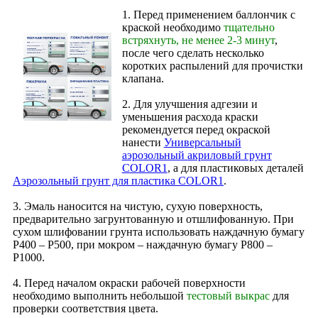
1. Перед применением баллончик с
краской необходимо
тщательно
встряхнуть, не менее 2-3 минут
,
после чего сделать несколько
коротких распылений для прочистки
клапана.
2. Для улучшения адгезии и
уменьшения расхода краски
рекомендуется перед окраской
нанести
Универсальный
аэрозольный акриловый грунт
COLOR1
, а для пластиковых деталей
Аэрозольный грунт для пластика COLOR1
.
3. Эмаль наносится на чистую, сухую поверхность,
предварительно загрунтованную и отшлифованную. При
сухом шлифовании грунта использовать наждачную бумагу
Р400 – Р500, при мокром – наждачную бумагу Р800 –
Р1000.
4. Перед началом окраски рабочей поверхности
необходимо выполнить небольшой
тестовый выкрас
для
проверки соответствия цвета.