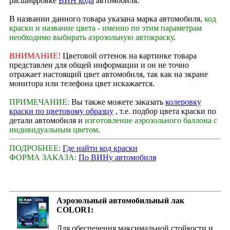
расшифровке
ВИН кода
автомобиля.
В названии данного товара указана марка автомобиля,
код
краски и название цвета - именно по этим параметрам
необходимо выбирать аэрозольную автокраску
.
ВНИМАНИЕ!
Цветовой оттенок на картинке товара
представлен для общей информации и он не точно
отражает настоящий цвет автомобиля, так как на экране
монитора или телефона цвет искажается.
ПРИМЕЧАНИЕ:
Вы также можете заказать
колеровку
краски по цветовому образцу
, т.е. подбор цвета краски по
детали автомобиля и
изготовление аэрозольного баллона с
индивидуальным цветом
.
ПОДРОБНЕЕ:
Где найти код краски
ФОРМА ЗАКАЗА:
По ВИНу автомобиля
Аэрозольный автомобильный лак
COLOR1:
Для обеспечения максимальной стойкости и