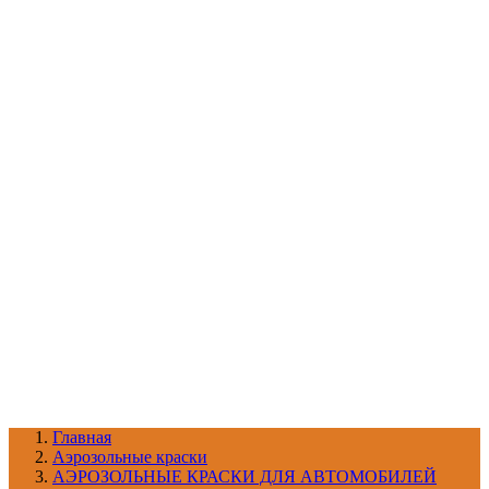
УХОД ЗА ШИНАМИ И ДИСКАМИ
КАТАЛОГ ПО НАЗНАЧЕНИЮ
29
АБРАЗИВЫ
АВТОЭМАЛИ
АНТИГРАВИЙ
АНТИКОРРОЗИЙНЫЕ МАТЕРИАЛЫ
АРМИРУЮЩИЕ
МАТЕРИАЛЫ
АЭРОЗОЛЬНЫЕ МАТЕРИАЛЫ
ВСПОМОГАТЕЛЬНЫЕ МАТЕРИАЛЫ
Ещё (22)
КАТАЛОГ ПО ПРОИЗВОДИТЕЛЮ
68
3М
A1
ANEST IWATA
APP
Arnezi
ARTON
ASTROhim
Ещё (61)
Главная
Aэрозольные краски
АЭРОЗОЛЬНЫЕ КРАСКИ ДЛЯ АВТОМОБИЛЕЙ