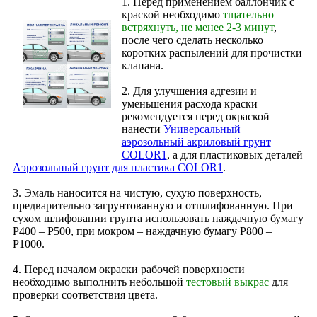
1. Перед применением баллончик с
краской необходимо
тщательно
встряхнуть, не менее 2-3 минут
,
после чего сделать несколько
коротких распылений для прочистки
клапана.
2. Для улучшения адгезии и
уменьшения расхода краски
рекомендуется перед окраской
нанести
Универсальный
аэрозольный акриловый грунт
COLOR1
, а для пластиковых деталей
Аэрозольный грунт для пластика COLOR1
.
3. Эмаль наносится на чистую, сухую поверхность,
предварительно загрунтованную и отшлифованную. При
сухом шлифовании грунта использовать наждачную бумагу
Р400 – Р500, при мокром – наждачную бумагу Р800 –
Р1000.
4. Перед началом окраски рабочей поверхности
необходимо выполнить небольшой
тестовый выкрас
для
проверки соответствия цвета.