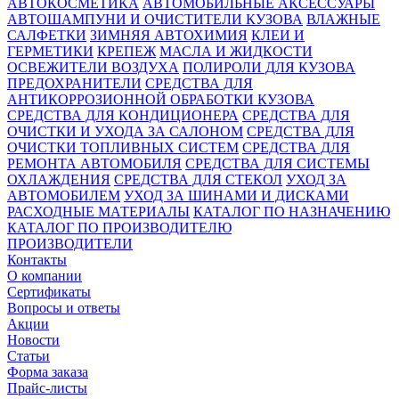
АВТОКОСМЕТИКА
АВТОМОБИЛЬНЫЕ АКСЕССУАРЫ
АВТОШАМПУНИ И ОЧИСТИТЕЛИ КУЗОВА
ВЛАЖНЫЕ
САЛФЕТКИ
ЗИМНЯЯ АВТОХИМИЯ
КЛЕИ И
ГЕРМЕТИКИ
КРЕПЕЖ
МАСЛА И ЖИДКОСТИ
ОСВЕЖИТЕЛИ ВОЗДУХА
ПОЛИРОЛИ ДЛЯ КУЗОВА
ПРЕДОХРАНИТЕЛИ
СРЕДСТВА ДЛЯ
АНТИКОРРОЗИОННОЙ ОБРАБОТКИ КУЗОВА
СРЕДСТВА ДЛЯ КОНДИЦИОНЕРА
СРЕДСТВА ДЛЯ
ОЧИСТКИ И УХОДА ЗА САЛОНОМ
СРЕДСТВА ДЛЯ
ОЧИСТКИ ТОПЛИВНЫХ СИСТЕМ
СРЕДСТВА ДЛЯ
РЕМОНТА АВТОМОБИЛЯ
СРЕДСТВА ДЛЯ СИСТЕМЫ
ОХЛАЖДЕНИЯ
СРЕДСТВА ДЛЯ СТЕКОЛ
УХОД ЗА
АВТОМОБИЛЕМ
УХОД ЗА ШИНАМИ И ДИСКАМИ
РАСХОДНЫЕ МАТЕРИАЛЫ
КАТАЛОГ ПО НАЗНАЧЕНИЮ
КАТАЛОГ ПО ПРОИЗВОДИТЕЛЮ
ПРОИЗВОДИТЕЛИ
Контакты
О компании
Сертификаты
Вопросы и ответы
Акции
Новости
Статьи
Форма заказа
Прайс-листы