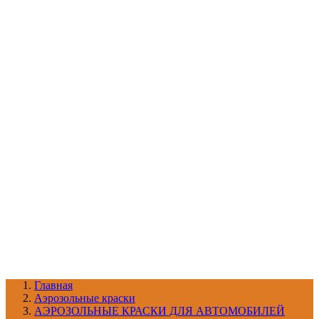
УХОД ЗА ШИНАМИ И ДИСКАМИ
КАТАЛОГ ПО НАЗНАЧЕНИЮ
29
АБРАЗИВЫ
АВТОЭМАЛИ
АНТИГРАВИЙ
АНТИКОРРОЗИЙНЫЕ МАТЕРИАЛЫ
АРМИРУЮЩИЕ
МАТЕРИАЛЫ
АЭРОЗОЛЬНЫЕ МАТЕРИАЛЫ
ВСПОМОГАТЕЛЬНЫЕ МАТЕРИАЛЫ
Ещё (22)
КАТАЛОГ ПО ПРОИЗВОДИТЕЛЮ
68
3М
A1
ANEST IWATA
APP
Arnezi
ARTON
ASTROhim
Ещё (61)
Главная
Aэрозольные краски
АЭРОЗОЛЬНЫЕ КРАСКИ ДЛЯ АВТОМОБИЛЕЙ