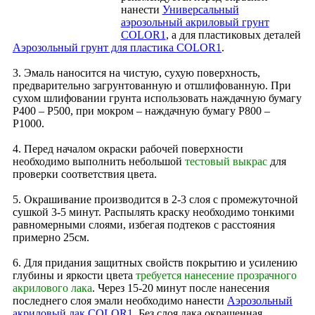
нанести
Универсальный
аэрозольный акриловый грунт
COLOR1
, а для пластиковых деталей
Аэрозольный грунт для пластика COLOR1
.
3. Эмаль наносится на чистую, сухую поверхность,
предварительно загрунтованную и отшлифованную. При
сухом шлифовании грунта использовать наждачную бумагу
Р400 – Р500, при мокром – наждачную бумагу Р800 –
Р1000.
4. Перед началом окраски рабочей поверхности
необходимо выполнить небольшой
тестовый выкрас
для
проверки соответствия цвета.
5. Окрашивание производится в 2‑3 слоя с промежуточной
сушкой 3-5 минут. Распылять краску необходимо тонкими
равномерными слоями, избегая подтеков с расстояния
примерно 25см.
6. Для придания защитных свойств покрытию и усилению
глубины и яркости цвета
требуется нанесение прозрачного
акрилового лака
. Через 15‑20 минут после нанесения
последнего слоя эмали необходимо нанести
Аэрозольный
акриловый лак COLOR1
. Без слоя лака окрашенная