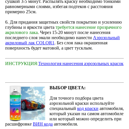
сушкой 3-5 минут. Распылять краску необходимо тонкими
равномерными слоями, избегая подтеков с расстояния
примерно 25см.
6. Для придания защитных свойств покрытию и усилению
глубины и яркости цвета
требуется нанесение прозрачного
акрилового лака
. Через 15‑20 минут после нанесения
последнего слоя эмали необходимо нанести
Аэрозольный
акриловый лак COLOR1
. Без слоя лака окрашенная
поверхность будет матовой, а цвет тусклым.
ИНСТРУКЦИЯ:
Технология нанесения аэрозольных красок
ВЫБОР ЦВЕТА:
Для точного подбора цвета
аэрозольной краски используйте
специальный
код краски
автомобиля,
который указан на самом автомобиле
или который можно определить при
расшифровке
ВИН кода
автомобиля.