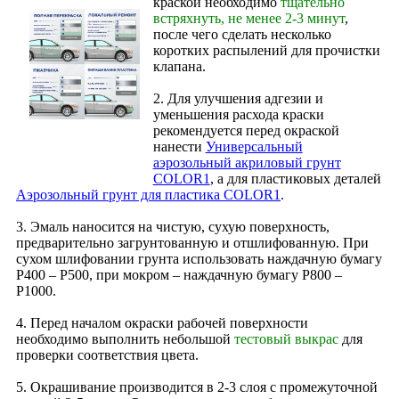
краской необходимо
тщательно
встряхнуть, не менее 2-3 минут
,
после чего сделать несколько
коротких распылений для прочистки
клапана.
2. Для улучшения адгезии и
уменьшения расхода краски
рекомендуется перед окраской
нанести
Универсальный
аэрозольный акриловый грунт
COLOR1
, а для пластиковых деталей
Аэрозольный грунт для пластика COLOR1
.
3. Эмаль наносится на чистую, сухую поверхность,
предварительно загрунтованную и отшлифованную. При
сухом шлифовании грунта использовать наждачную бумагу
Р400 – Р500, при мокром – наждачную бумагу Р800 –
Р1000.
4. Перед началом окраски рабочей поверхности
необходимо выполнить небольшой
тестовый выкрас
для
проверки соответствия цвета.
5. Окрашивание производится в 2‑3 слоя с промежуточной