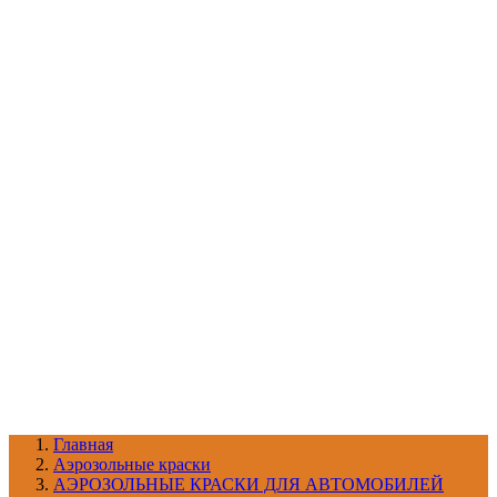
УХОД ЗА ШИНАМИ И ДИСКАМИ
КАТАЛОГ ПО НАЗНАЧЕНИЮ
29
АБРАЗИВЫ
АВТОЭМАЛИ
АНТИГРАВИЙ
АНТИКОРРОЗИЙНЫЕ МАТЕРИАЛЫ
АРМИРУЮЩИЕ
МАТЕРИАЛЫ
АЭРОЗОЛЬНЫЕ МАТЕРИАЛЫ
ВСПОМОГАТЕЛЬНЫЕ МАТЕРИАЛЫ
Ещё (22)
КАТАЛОГ ПО ПРОИЗВОДИТЕЛЮ
68
3М
A1
ANEST IWATA
APP
Arnezi
ARTON
ASTROhim
Ещё (61)
Главная
Aэрозольные краски
АЭРОЗОЛЬНЫЕ КРАСКИ ДЛЯ АВТОМОБИЛЕЙ