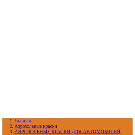
УХОД ЗА ШИНАМИ И ДИСКАМИ
КАТАЛОГ ПО НАЗНАЧЕНИЮ
29
АБРАЗИВЫ
АВТОЭМАЛИ
АНТИГРАВИЙ
АНТИКОРРОЗИЙНЫЕ МАТЕРИАЛЫ
АРМИРУЮЩИЕ
МАТЕРИАЛЫ
АЭРОЗОЛЬНЫЕ МАТЕРИАЛЫ
ВСПОМОГАТЕЛЬНЫЕ МАТЕРИАЛЫ
Ещё (22)
КАТАЛОГ ПО ПРОИЗВОДИТЕЛЮ
68
3М
A1
ANEST IWATA
APP
Arnezi
ARTON
ASTROhim
Ещё (61)
Главная
Aэрозольные краски
АЭРОЗОЛЬНЫЕ КРАСКИ ДЛЯ АВТОМОБИЛЕЙ