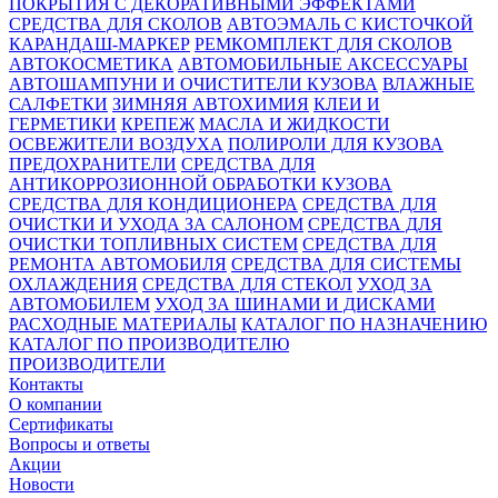
ПОКРЫТИЯ С ДЕКОРАТИВНЫМИ ЭФФЕКТАМИ
СРЕДСТВА ДЛЯ СКОЛОВ
АВТОЭМАЛЬ С КИСТОЧКОЙ
КАРАНДАШ-МАРКЕР
РЕМКОМПЛЕКТ ДЛЯ СКОЛОВ
АВТОКОСМЕТИКА
АВТОМОБИЛЬНЫЕ АКСЕССУАРЫ
АВТОШАМПУНИ И ОЧИСТИТЕЛИ КУЗОВА
ВЛАЖНЫЕ
САЛФЕТКИ
ЗИМНЯЯ АВТОХИМИЯ
КЛЕИ И
ГЕРМЕТИКИ
КРЕПЕЖ
МАСЛА И ЖИДКОСТИ
ОСВЕЖИТЕЛИ ВОЗДУХА
ПОЛИРОЛИ ДЛЯ КУЗОВА
ПРЕДОХРАНИТЕЛИ
СРЕДСТВА ДЛЯ
АНТИКОРРОЗИОННОЙ ОБРАБОТКИ КУЗОВА
СРЕДСТВА ДЛЯ КОНДИЦИОНЕРА
СРЕДСТВА ДЛЯ
ОЧИСТКИ И УХОДА ЗА САЛОНОМ
СРЕДСТВА ДЛЯ
ОЧИСТКИ ТОПЛИВНЫХ СИСТЕМ
СРЕДСТВА ДЛЯ
РЕМОНТА АВТОМОБИЛЯ
СРЕДСТВА ДЛЯ СИСТЕМЫ
ОХЛАЖДЕНИЯ
СРЕДСТВА ДЛЯ СТЕКОЛ
УХОД ЗА
АВТОМОБИЛЕМ
УХОД ЗА ШИНАМИ И ДИСКАМИ
РАСХОДНЫЕ МАТЕРИАЛЫ
КАТАЛОГ ПО НАЗНАЧЕНИЮ
КАТАЛОГ ПО ПРОИЗВОДИТЕЛЮ
ПРОИЗВОДИТЕЛИ
Контакты
О компании
Сертификаты
Вопросы и ответы
Акции
Новости