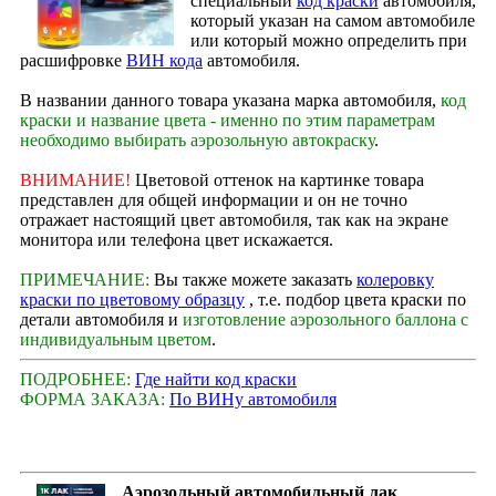
специальный
код краски
автомобиля,
который указан на самом автомобиле
или который можно определить при
расшифровке
ВИН кода
автомобиля.
В названии данного товара указана марка автомобиля,
код
краски и название цвета - именно по этим параметрам
необходимо выбирать аэрозольную автокраску
.
ВНИМАНИЕ!
Цветовой оттенок на картинке товара
представлен для общей информации и он не точно
отражает настоящий цвет автомобиля, так как на экране
монитора или телефона цвет искажается.
ПРИМЕЧАНИЕ:
Вы также можете заказать
колеровку
краски по цветовому образцу
, т.е. подбор цвета краски по
детали автомобиля и
изготовление аэрозольного баллона с
индивидуальным цветом
.
ПОДРОБНЕЕ:
Где найти код краски
ФОРМА ЗАКАЗА:
По ВИНу автомобиля
Аэрозольный автомобильный лак