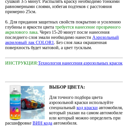
сушкой 3-5 минут. Распылять краску необходимо тонкими
равномерными слоями, избегая подтеков с расстояния
примерно 25см.
6. Для придания защитных свойств покрытию и усилению
глубины и яркости цвета
требуется нанесение прозрачного
акрилового лака
. Через 15‑20 минут после нанесения
последнего слоя эмали необходимо нанести
Аэрозольный
акриловый лак COLOR1
. Без слоя лака окрашенная
поверхность будет матовой, а цвет тусклым.
ИНСТРУКЦИЯ:
Технология нанесения аэрозольных красок
ВЫБОР ЦВЕТА:
Для точного подбора цвета
аэрозольной краски используйте
специальный
код краски
автомобиля,
который указан на самом автомобиле
или который можно определить при
расшифровке
ВИН кода
автомобиля.