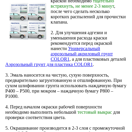
краской необходимо
тщательно
встряхнуть, не менее 2-3 минут
,
после чего сделать несколько
коротких распылений для прочистки
клапана.
2. Для улучшения адгезии и
уменьшения расхода краски
рекомендуется перед окраской
нанести
Универсальный
аэрозольный акриловый грунт
COLOR1
, а для пластиковых деталей
Аэрозольный грунт для пластика COLOR1
.
3. Эмаль наносится на чистую, сухую поверхность,
предварительно загрунтованную и отшлифованную. При
сухом шлифовании грунта использовать наждачную бумагу
Р400 – Р500, при мокром – наждачную бумагу Р800 –
Р1000.
4. Перед началом окраски рабочей поверхности
необходимо выполнить небольшой
тестовый выкрас
для
проверки соответствия цвета.
5. Окрашивание производится в 2‑3 слоя с промежуточной