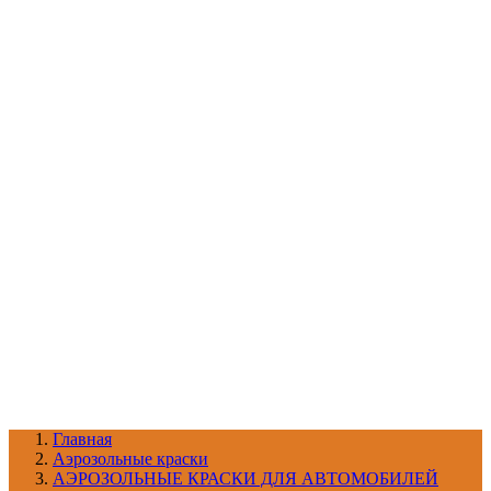
УХОД ЗА ШИНАМИ И ДИСКАМИ
КАТАЛОГ ПО НАЗНАЧЕНИЮ
29
АБРАЗИВЫ
АВТОЭМАЛИ
АНТИГРАВИЙ
АНТИКОРРОЗИЙНЫЕ МАТЕРИАЛЫ
АРМИРУЮЩИЕ
МАТЕРИАЛЫ
АЭРОЗОЛЬНЫЕ МАТЕРИАЛЫ
ВСПОМОГАТЕЛЬНЫЕ МАТЕРИАЛЫ
Ещё (22)
КАТАЛОГ ПО ПРОИЗВОДИТЕЛЮ
68
3М
A1
ANEST IWATA
APP
Arnezi
ARTON
ASTROhim
Ещё (61)
Главная
Aэрозольные краски
АЭРОЗОЛЬНЫЕ КРАСКИ ДЛЯ АВТОМОБИЛЕЙ