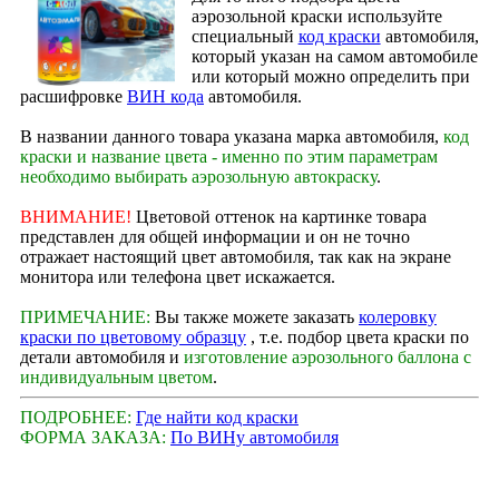
аэрозольной краски используйте
специальный
код краски
автомобиля,
который указан на самом автомобиле
или который можно определить при
расшифровке
ВИН кода
автомобиля.
В названии данного товара указана марка автомобиля,
код
краски и название цвета - именно по этим параметрам
необходимо выбирать аэрозольную автокраску
.
ВНИМАНИЕ!
Цветовой оттенок на картинке товара
представлен для общей информации и он не точно
отражает настоящий цвет автомобиля, так как на экране
монитора или телефона цвет искажается.
ПРИМЕЧАНИЕ:
Вы также можете заказать
колеровку
краски по цветовому образцу
, т.е. подбор цвета краски по
детали автомобиля и
изготовление аэрозольного баллона с
индивидуальным цветом
.
ПОДРОБНЕЕ:
Где найти код краски
ФОРМА ЗАКАЗА:
По ВИНу автомобиля