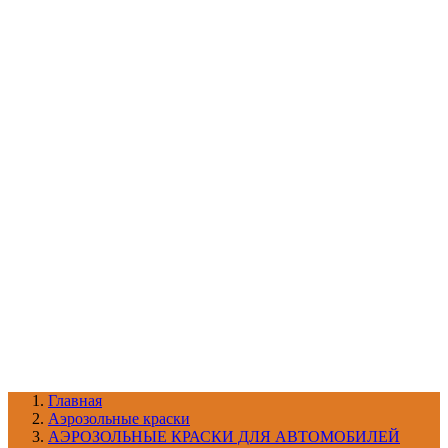
УХОД ЗА ШИНАМИ И ДИСКАМИ
КАТАЛОГ ПО НАЗНАЧЕНИЮ
29
АБРАЗИВЫ
АВТОЭМАЛИ
АНТИГРАВИЙ
АНТИКОРРОЗИЙНЫЕ МАТЕРИАЛЫ
АРМИРУЮЩИЕ
МАТЕРИАЛЫ
АЭРОЗОЛЬНЫЕ МАТЕРИАЛЫ
ВСПОМОГАТЕЛЬНЫЕ МАТЕРИАЛЫ
Ещё (22)
КАТАЛОГ ПО ПРОИЗВОДИТЕЛЮ
68
3М
A1
ANEST IWATA
APP
Arnezi
ARTON
ASTROhim
Ещё (61)
Главная
Aэрозольные краски
АЭРОЗОЛЬНЫЕ КРАСКИ ДЛЯ АВТОМОБИЛЕЙ