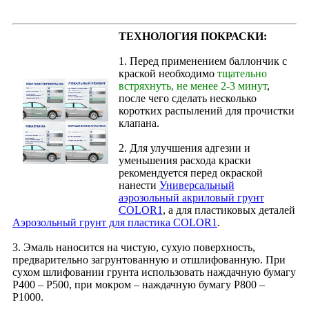
ТЕХНОЛОГИЯ ПОКРАСКИ:
1. Перед применением баллончик с
краской необходимо
тщательно
встряхнуть, не менее 2-3 минут
,
после чего сделать несколько
коротких распылений для прочистки
клапана.
2. Для улучшения адгезии и
уменьшения расхода краски
рекомендуется перед окраской
нанести
Универсальный
аэрозольный акриловый грунт
COLOR1
, а для пластиковых деталей
Аэрозольный грунт для пластика COLOR1
.
3. Эмаль наносится на чистую, сухую поверхность,
предварительно загрунтованную и отшлифованную. При
сухом шлифовании грунта использовать наждачную бумагу
Р400 – Р500, при мокром – наждачную бумагу Р800 –
Р1000.