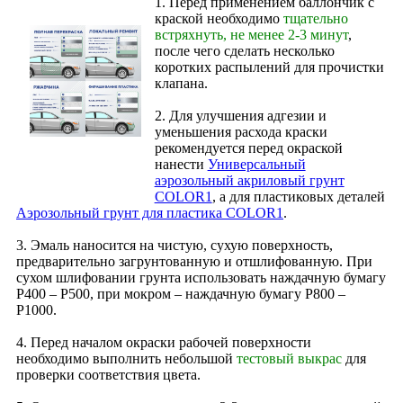
1. Перед применением баллончик с
краской необходимо
тщательно
встряхнуть, не менее 2-3 минут
,
после чего сделать несколько
коротких распылений для прочистки
клапана.
2. Для улучшения адгезии и
уменьшения расхода краски
рекомендуется перед окраской
нанести
Универсальный
аэрозольный акриловый грунт
COLOR1
, а для пластиковых деталей
Аэрозольный грунт для пластика COLOR1
.
3. Эмаль наносится на чистую, сухую поверхность,
предварительно загрунтованную и отшлифованную. При
сухом шлифовании грунта использовать наждачную бумагу
Р400 – Р500, при мокром – наждачную бумагу Р800 –
Р1000.
4. Перед началом окраски рабочей поверхности
необходимо выполнить небольшой
тестовый выкрас
для
проверки соответствия цвета.