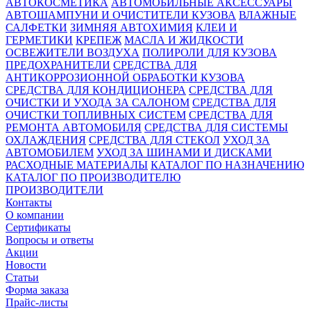
АВТОКОСМЕТИКА
АВТОМОБИЛЬНЫЕ АКСЕССУАРЫ
АВТОШАМПУНИ И ОЧИСТИТЕЛИ КУЗОВА
ВЛАЖНЫЕ
САЛФЕТКИ
ЗИМНЯЯ АВТОХИМИЯ
КЛЕИ И
ГЕРМЕТИКИ
КРЕПЕЖ
МАСЛА И ЖИДКОСТИ
ОСВЕЖИТЕЛИ ВОЗДУХА
ПОЛИРОЛИ ДЛЯ КУЗОВА
ПРЕДОХРАНИТЕЛИ
СРЕДСТВА ДЛЯ
АНТИКОРРОЗИОННОЙ ОБРАБОТКИ КУЗОВА
СРЕДСТВА ДЛЯ КОНДИЦИОНЕРА
СРЕДСТВА ДЛЯ
ОЧИСТКИ И УХОДА ЗА САЛОНОМ
СРЕДСТВА ДЛЯ
ОЧИСТКИ ТОПЛИВНЫХ СИСТЕМ
СРЕДСТВА ДЛЯ
РЕМОНТА АВТОМОБИЛЯ
СРЕДСТВА ДЛЯ СИСТЕМЫ
ОХЛАЖДЕНИЯ
СРЕДСТВА ДЛЯ СТЕКОЛ
УХОД ЗА
АВТОМОБИЛЕМ
УХОД ЗА ШИНАМИ И ДИСКАМИ
РАСХОДНЫЕ МАТЕРИАЛЫ
КАТАЛОГ ПО НАЗНАЧЕНИЮ
КАТАЛОГ ПО ПРОИЗВОДИТЕЛЮ
ПРОИЗВОДИТЕЛИ
Контакты
О компании
Сертификаты
Вопросы и ответы
Акции
Новости
Статьи
Форма заказа
Прайс-листы