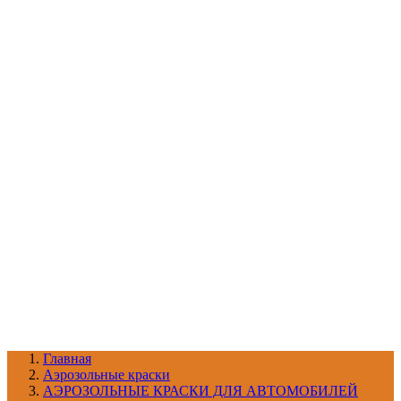
УХОД ЗА ШИНАМИ И ДИСКАМИ
КАТАЛОГ ПО НАЗНАЧЕНИЮ
29
АБРАЗИВЫ
АВТОЭМАЛИ
АНТИГРАВИЙ
АНТИКОРРОЗИЙНЫЕ МАТЕРИАЛЫ
АРМИРУЮЩИЕ
МАТЕРИАЛЫ
АЭРОЗОЛЬНЫЕ МАТЕРИАЛЫ
ВСПОМОГАТЕЛЬНЫЕ МАТЕРИАЛЫ
Ещё (22)
КАТАЛОГ ПО ПРОИЗВОДИТЕЛЮ
68
3М
A1
ANEST IWATA
APP
Arnezi
ARTON
ASTROhim
Ещё (61)
Главная
Aэрозольные краски
АЭРОЗОЛЬНЫЕ КРАСКИ ДЛЯ АВТОМОБИЛЕЙ