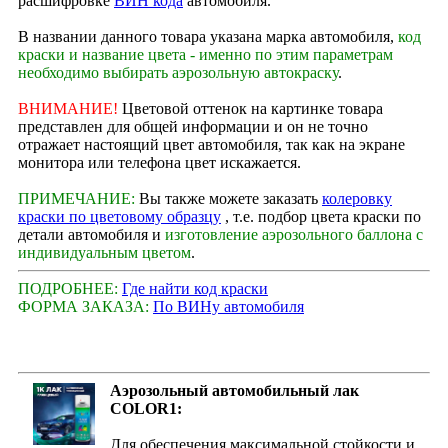
расшифровке
ВИН кода
автомобиля.
В названии данного товара указана марка автомобиля,
код
краски и название цвета - именно по этим параметрам
необходимо выбирать аэрозольную автокраску
.
ВНИМАНИЕ!
Цветовой оттенок на картинке товара
представлен для общей информации и он не точно
отражает настоящий цвет автомобиля, так как на экране
монитора или телефона цвет искажается.
ПРИМЕЧАНИЕ:
Вы также можете заказать
колеровку
краски по цветовому образцу
, т.е. подбор цвета краски по
детали автомобиля и
изготовление аэрозольного баллона с
индивидуальным цветом
.
ПОДРОБНЕЕ:
Где найти код краски
ФОРМА ЗАКАЗА:
По ВИНу автомобиля
Аэрозольный автомобильный лак
COLOR1:
Для обеспечения максимальной стойкости и