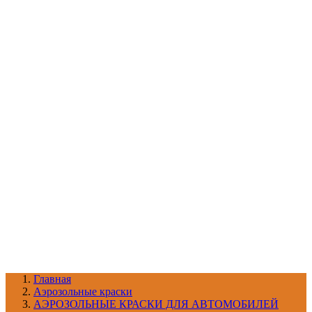
УХОД ЗА ШИНАМИ И ДИСКАМИ
КАТАЛОГ ПО НАЗНАЧЕНИЮ
29
АБРАЗИВЫ
АВТОЭМАЛИ
АНТИГРАВИЙ
АНТИКОРРОЗИЙНЫЕ МАТЕРИАЛЫ
АРМИРУЮЩИЕ
МАТЕРИАЛЫ
АЭРОЗОЛЬНЫЕ МАТЕРИАЛЫ
ВСПОМОГАТЕЛЬНЫЕ МАТЕРИАЛЫ
Ещё (22)
КАТАЛОГ ПО ПРОИЗВОДИТЕЛЮ
68
3М
A1
ANEST IWATA
APP
Arnezi
ARTON
ASTROhim
Ещё (61)
Главная
Aэрозольные краски
АЭРОЗОЛЬНЫЕ КРАСКИ ДЛЯ АВТОМОБИЛЕЙ