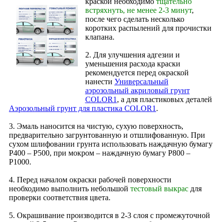
краской необходимо
тщательно
встряхнуть, не менее 2-3 минут
,
после чего сделать несколько
коротких распылений для прочистки
клапана.
2. Для улучшения адгезии и
уменьшения расхода краски
рекомендуется перед окраской
нанести
Универсальный
аэрозольный акриловый грунт
COLOR1
, а для пластиковых деталей
Аэрозольный грунт для пластика COLOR1
.
3. Эмаль наносится на чистую, сухую поверхность,
предварительно загрунтованную и отшлифованную. При
сухом шлифовании грунта использовать наждачную бумагу
Р400 – Р500, при мокром – наждачную бумагу Р800 –
Р1000.
4. Перед началом окраски рабочей поверхности
необходимо выполнить небольшой
тестовый выкрас
для
проверки соответствия цвета.
5. Окрашивание производится в 2‑3 слоя с промежуточной