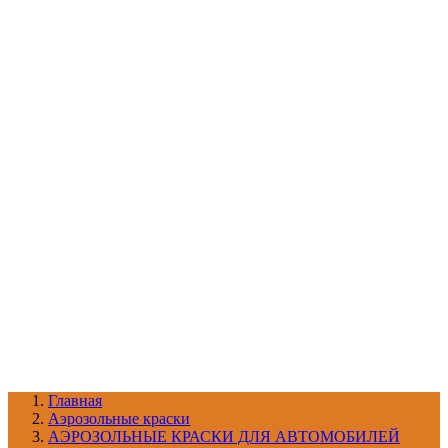
УХОД ЗА ШИНАМИ И ДИСКАМИ
КАТАЛОГ ПО НАЗНАЧЕНИЮ
29
АБРАЗИВЫ
АВТОЭМАЛИ
АНТИГРАВИЙ
АНТИКОРРОЗИЙНЫЕ МАТЕРИАЛЫ
АРМИРУЮЩИЕ
МАТЕРИАЛЫ
АЭРОЗОЛЬНЫЕ МАТЕРИАЛЫ
ВСПОМОГАТЕЛЬНЫЕ МАТЕРИАЛЫ
Ещё (22)
КАТАЛОГ ПО ПРОИЗВОДИТЕЛЮ
68
3М
A1
ANEST IWATA
APP
Arnezi
ARTON
ASTROhim
Ещё (61)
Главная
Aэрозольные краски
АЭРОЗОЛЬНЫЕ КРАСКИ ДЛЯ АВТОМОБИЛЕЙ