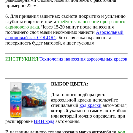
равномерными слоями, избегая подтеков с расстояния
примерно 25см.
6. Для придания защитных свойств покрытию и усилению
глубины и яркости цвета
требуется нанесение прозрачного
акрилового лака
. Через 15‑20 минут после нанесения
последнего слоя эмали необходимо нанести
Аэрозольный
акриловый лак COLOR1
. Без слоя лака окрашенная
поверхность будет матовой, а цвет тусклым.
ИНСТРУКЦИЯ:
Технология нанесения аэрозольных красок
ВЫБОР ЦВЕТА:
Для точного подбора цвета
аэрозольной краски используйте
специальный
код краски
автомобиля,
который указан на самом автомобиле
или который можно определить при
расшифровке
ВИН кода
автомобиля.
В названии данного товара указана марка автомобиля,
код