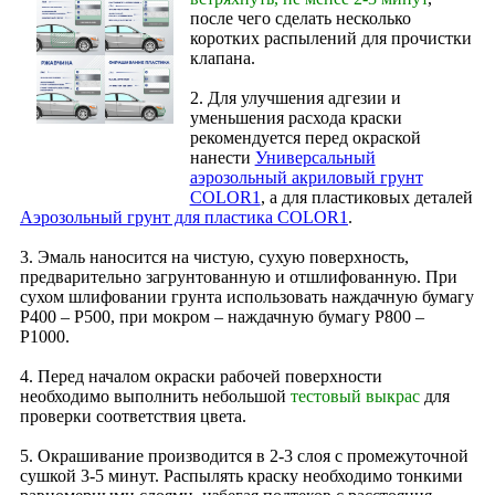
после чего сделать несколько
коротких распылений для прочистки
клапана.
2. Для улучшения адгезии и
уменьшения расхода краски
рекомендуется перед окраской
нанести
Универсальный
аэрозольный акриловый грунт
COLOR1
, а для пластиковых деталей
Аэрозольный грунт для пластика COLOR1
.
3. Эмаль наносится на чистую, сухую поверхность,
предварительно загрунтованную и отшлифованную. При
сухом шлифовании грунта использовать наждачную бумагу
Р400 – Р500, при мокром – наждачную бумагу Р800 –
Р1000.
4. Перед началом окраски рабочей поверхности
необходимо выполнить небольшой
тестовый выкрас
для
проверки соответствия цвета.
5. Окрашивание производится в 2‑3 слоя с промежуточной
сушкой 3-5 минут. Распылять краску необходимо тонкими