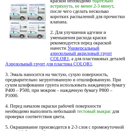
краской необходимо
тщательно
встряхнуть, не менее 2-3 минут
,
после чего сделать несколько
коротких распылений для прочистки
клапана.
2. Для улучшения адгезии и
уменьшения расхода краски
рекомендуется перед окраской
нанести
Универсальный
аэрозольный акриловый грунт
COLOR1
, а для пластиковых деталей
Аэрозольный грунт для пластика COLOR1
.
3. Эмаль наносится на чистую, сухую поверхность,
предварительно загрунтованную и отшлифованную. При
сухом шлифовании грунта использовать наждачную бумагу
Р400 – Р500, при мокром – наждачную бумагу Р800 –
Р1000.
4. Перед началом окраски рабочей поверхности
необходимо выполнить небольшой
тестовый выкрас
для
проверки соответствия цвета.
5. Окрашивание производится в 2‑3 слоя с промежуточной