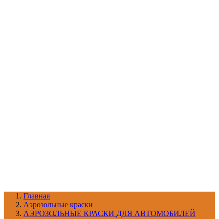
УХОД ЗА ШИНАМИ И ДИСКАМИ
КАТАЛОГ ПО НАЗНАЧЕНИЮ
29
АБРАЗИВЫ
АВТОЭМАЛИ
АНТИГРАВИЙ
АНТИКОРРОЗИЙНЫЕ МАТЕРИАЛЫ
АРМИРУЮЩИЕ
МАТЕРИАЛЫ
АЭРОЗОЛЬНЫЕ МАТЕРИАЛЫ
ВСПОМОГАТЕЛЬНЫЕ МАТЕРИАЛЫ
Ещё (22)
КАТАЛОГ ПО ПРОИЗВОДИТЕЛЮ
68
3М
A1
ANEST IWATA
APP
Arnezi
ARTON
ASTROhim
Ещё (61)
Главная
Aэрозольные краски
АЭРОЗОЛЬНЫЕ КРАСКИ ДЛЯ АВТОМОБИЛЕЙ