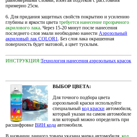
равномерными слоями, избегая подтеков с расстояния
примерно 25см.
6. Для придания защитных свойств покрытию и усилению
глубины и яркости цвета
требуется нанесение прозрачного
акрилового лака
. Через 15‑20 минут после нанесения
последнего слоя эмали необходимо нанести
Аэрозольный
акриловый лак COLOR1
. Без слоя лака окрашенная
поверхность будет матовой, а цвет тусклым.
ИНСТРУКЦИЯ:
Технология нанесения аэрозольных красок
ВЫБОР ЦВЕТА:
Для точного подбора цвета
аэрозольной краски используйте
специальный
код краски
автомобиля,
который указан на самом автомобиле
или который можно определить при
расшифровке
ВИН кода
автомобиля.
В названии данного товара указана марка автомобиля,
код