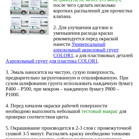
после чего сделать несколько
коротких распылений для прочистки
клапана.
2. Для улучшения адгезии и
уменьшения расхода краски
рекомендуется перед окраской
нанести
Универсальный
аэрозольный акриловый грунт
COLOR1
, а для пластиковых деталей
Аэрозольный грунт для пластика COLOR1
.
3. Эмаль наносится на чистую, сухую поверхность,
предварительно загрунтованную и отшлифованную. При
сухом шлифовании грунта использовать наждачную бумагу
Р400 – Р500, при мокром – наждачную бумагу Р800 –
Р1000.
4. Перед началом окраски рабочей поверхности
необходимо выполнить небольшой
тестовый выкрас
для
проверки соответствия цвета.
5. Окрашивание производится в 2‑3 слоя с промежуточной
сушкой 3-5 минут. Распылять краску необходимо тонкими