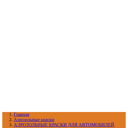
УХОД ЗА ШИНАМИ И ДИСКАМИ
КАТАЛОГ ПО НАЗНАЧЕНИЮ
29
АБРАЗИВЫ
АВТОЭМАЛИ
АНТИГРАВИЙ
АНТИКОРРОЗИЙНЫЕ МАТЕРИАЛЫ
АРМИРУЮЩИЕ
МАТЕРИАЛЫ
АЭРОЗОЛЬНЫЕ МАТЕРИАЛЫ
ВСПОМОГАТЕЛЬНЫЕ МАТЕРИАЛЫ
Ещё (22)
КАТАЛОГ ПО ПРОИЗВОДИТЕЛЮ
68
3М
A1
ANEST IWATA
APP
Arnezi
ARTON
ASTROhim
Ещё (61)
Главная
Aэрозольные краски
АЭРОЗОЛЬНЫЕ КРАСКИ ДЛЯ АВТОМОБИЛЕЙ