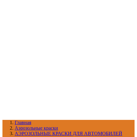
УХОД ЗА ШИНАМИ И ДИСКАМИ
КАТАЛОГ ПО НАЗНАЧЕНИЮ
29
АБРАЗИВЫ
АВТОЭМАЛИ
АНТИГРАВИЙ
АНТИКОРРОЗИЙНЫЕ МАТЕРИАЛЫ
АРМИРУЮЩИЕ
МАТЕРИАЛЫ
АЭРОЗОЛЬНЫЕ МАТЕРИАЛЫ
ВСПОМОГАТЕЛЬНЫЕ МАТЕРИАЛЫ
Ещё (22)
КАТАЛОГ ПО ПРОИЗВОДИТЕЛЮ
68
3М
A1
ANEST IWATA
APP
Arnezi
ARTON
ASTROhim
Ещё (61)
Главная
Aэрозольные краски
АЭРОЗОЛЬНЫЕ КРАСКИ ДЛЯ АВТОМОБИЛЕЙ