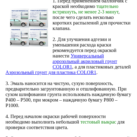
1. Перед применением баллончик с
краской необходимо
тщательно
встряхнуть, не менее 2-3 минут
,
после чего сделать несколько
коротких распылений для прочистки
клапана.
2. Для улучшения адгезии и
уменьшения расхода краски
рекомендуется перед окраской
нанести
Универсальный
аэрозольный акриловый грунт
COLOR1
, а для пластиковых деталей
Аэрозольный грунт для пластика COLOR1
.
3. Эмаль наносится на чистую, сухую поверхность,
предварительно загрунтованную и отшлифованную. При
сухом шлифовании грунта использовать наждачную бумагу
Р400 – Р500, при мокром – наждачную бумагу Р800 –
Р1000.
4. Перед началом окраски рабочей поверхности
необходимо выполнить небольшой
тестовый выкрас
для
проверки соответствия цвета.