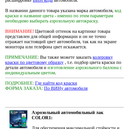
расшифровке
ВИН кода
автомобиля.
В названии данного товара указана марка автомобиля,
код
краски и название цвета - именно по этим параметрам
необходимо выбирать аэрозольную автокраску
.
ВНИМАНИЕ!
Цветовой оттенок на картинке товара
представлен для общей информации и он не точно
отражает настоящий цвет автомобиля, так как на экране
монитора или телефона цвет искажается.
ПРИМЕЧАНИЕ:
Вы также можете заказать
колеровку
краски по цветовому образцу
, т.е. подбор цвета краски по
детали автомобиля и
изготовление аэрозольного баллона с
индивидуальным цветом
.
ПОДРОБНЕЕ:
Где найти код краски
ФОРМА ЗАКАЗА:
По ВИНу автомобиля
Аэрозольный автомобильный лак
COLOR1:
Для обеспечения максимальной стойкости и