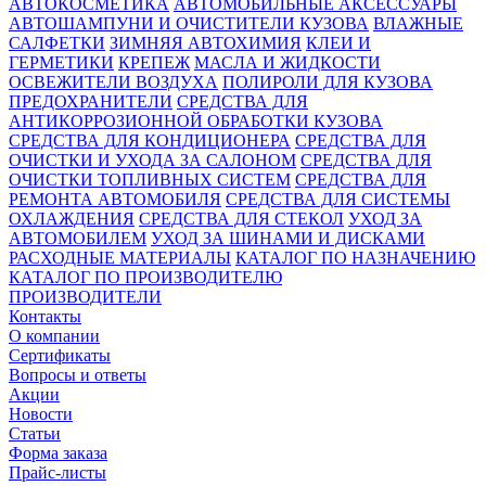
АВТОКОСМЕТИКА
АВТОМОБИЛЬНЫЕ АКСЕССУАРЫ
АВТОШАМПУНИ И ОЧИСТИТЕЛИ КУЗОВА
ВЛАЖНЫЕ
САЛФЕТКИ
ЗИМНЯЯ АВТОХИМИЯ
КЛЕИ И
ГЕРМЕТИКИ
КРЕПЕЖ
МАСЛА И ЖИДКОСТИ
ОСВЕЖИТЕЛИ ВОЗДУХА
ПОЛИРОЛИ ДЛЯ КУЗОВА
ПРЕДОХРАНИТЕЛИ
СРЕДСТВА ДЛЯ
АНТИКОРРОЗИОННОЙ ОБРАБОТКИ КУЗОВА
СРЕДСТВА ДЛЯ КОНДИЦИОНЕРА
СРЕДСТВА ДЛЯ
ОЧИСТКИ И УХОДА ЗА САЛОНОМ
СРЕДСТВА ДЛЯ
ОЧИСТКИ ТОПЛИВНЫХ СИСТЕМ
СРЕДСТВА ДЛЯ
РЕМОНТА АВТОМОБИЛЯ
СРЕДСТВА ДЛЯ СИСТЕМЫ
ОХЛАЖДЕНИЯ
СРЕДСТВА ДЛЯ СТЕКОЛ
УХОД ЗА
АВТОМОБИЛЕМ
УХОД ЗА ШИНАМИ И ДИСКАМИ
РАСХОДНЫЕ МАТЕРИАЛЫ
КАТАЛОГ ПО НАЗНАЧЕНИЮ
КАТАЛОГ ПО ПРОИЗВОДИТЕЛЮ
ПРОИЗВОДИТЕЛИ
Контакты
О компании
Сертификаты
Вопросы и ответы
Акции
Новости
Статьи
Форма заказа
Прайс-листы