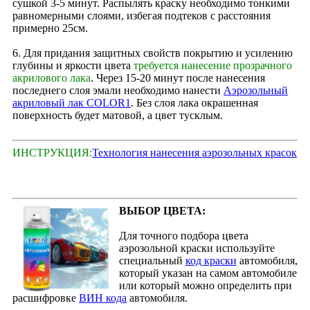
сушкой 3-5 минут. Распылять краску необходимо тонкими
равномерными слоями, избегая подтеков с расстояния
примерно 25см.
6. Для придания защитных свойств покрытию и усилению
глубины и яркости цвета
требуется нанесение прозрачного
акрилового лака
. Через 15‑20 минут после нанесения
последнего слоя эмали необходимо нанести
Аэрозольный
акриловый лак COLOR1
. Без слоя лака окрашенная
поверхность будет матовой, а цвет тусклым.
ИНСТРУКЦИЯ:
Технология нанесения аэрозольных красок
ВЫБОР ЦВЕТА:
Для точного подбора цвета
аэрозольной краски используйте
специальный
код краски
автомобиля,
который указан на самом автомобиле
или который можно определить при
расшифровке
ВИН кода
автомобиля.