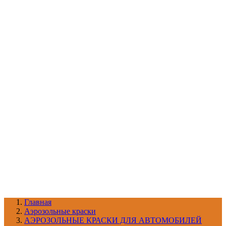
УХОД ЗА ШИНАМИ И ДИСКАМИ
КАТАЛОГ ПО НАЗНАЧЕНИЮ
29
АБРАЗИВЫ
АВТОЭМАЛИ
АНТИГРАВИЙ
АНТИКОРРОЗИЙНЫЕ МАТЕРИАЛЫ
АРМИРУЮЩИЕ
МАТЕРИАЛЫ
АЭРОЗОЛЬНЫЕ МАТЕРИАЛЫ
ВСПОМОГАТЕЛЬНЫЕ МАТЕРИАЛЫ
Ещё (22)
КАТАЛОГ ПО ПРОИЗВОДИТЕЛЮ
68
3М
A1
ANEST IWATA
APP
Arnezi
ARTON
ASTROhim
Ещё (61)
Главная
Aэрозольные краски
АЭРОЗОЛЬНЫЕ КРАСКИ ДЛЯ АВТОМОБИЛЕЙ