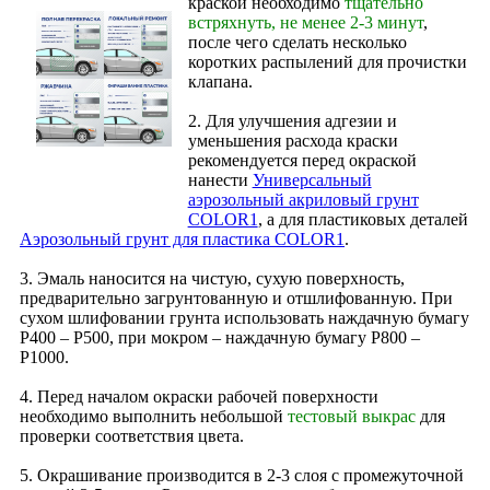
краской необходимо
тщательно
встряхнуть, не менее 2-3 минут
,
после чего сделать несколько
коротких распылений для прочистки
клапана.
2. Для улучшения адгезии и
уменьшения расхода краски
рекомендуется перед окраской
нанести
Универсальный
аэрозольный акриловый грунт
COLOR1
, а для пластиковых деталей
Аэрозольный грунт для пластика COLOR1
.
3. Эмаль наносится на чистую, сухую поверхность,
предварительно загрунтованную и отшлифованную. При
сухом шлифовании грунта использовать наждачную бумагу
Р400 – Р500, при мокром – наждачную бумагу Р800 –
Р1000.
4. Перед началом окраски рабочей поверхности
необходимо выполнить небольшой
тестовый выкрас
для
проверки соответствия цвета.
5. Окрашивание производится в 2‑3 слоя с промежуточной