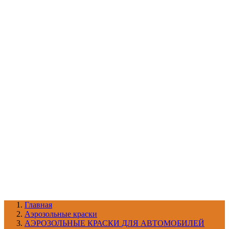
УХОД ЗА ШИНАМИ И ДИСКАМИ
КАТАЛОГ ПО НАЗНАЧЕНИЮ
29
АБРАЗИВЫ
АВТОЭМАЛИ
АНТИГРАВИЙ
АНТИКОРРОЗИЙНЫЕ МАТЕРИАЛЫ
АРМИРУЮЩИЕ
МАТЕРИАЛЫ
АЭРОЗОЛЬНЫЕ МАТЕРИАЛЫ
ВСПОМОГАТЕЛЬНЫЕ МАТЕРИАЛЫ
Ещё (22)
КАТАЛОГ ПО ПРОИЗВОДИТЕЛЮ
68
3М
A1
ANEST IWATA
APP
Arnezi
ARTON
ASTROhim
Ещё (61)
Главная
Aэрозольные краски
АЭРОЗОЛЬНЫЕ КРАСКИ ДЛЯ АВТОМОБИЛЕЙ