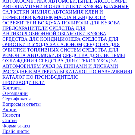
АВТОКОСМЕТИКА
АВТОМОБИЛЬНЫЕ АКСЕССУАРЫ
АВТОШАМПУНИ И ОЧИСТИТЕЛИ КУЗОВА
ВЛАЖНЫЕ
САЛФЕТКИ
ЗИМНЯЯ АВТОХИМИЯ
КЛЕИ И
ГЕРМЕТИКИ
КРЕПЕЖ
МАСЛА И ЖИДКОСТИ
ОСВЕЖИТЕЛИ ВОЗДУХА
ПОЛИРОЛИ ДЛЯ КУЗОВА
ПРЕДОХРАНИТЕЛИ
СРЕДСТВА ДЛЯ
АНТИКОРРОЗИОННОЙ ОБРАБОТКИ КУЗОВА
СРЕДСТВА ДЛЯ КОНДИЦИОНЕРА
СРЕДСТВА ДЛЯ
ОЧИСТКИ И УХОДА ЗА САЛОНОМ
СРЕДСТВА ДЛЯ
ОЧИСТКИ ТОПЛИВНЫХ СИСТЕМ
СРЕДСТВА ДЛЯ
РЕМОНТА АВТОМОБИЛЯ
СРЕДСТВА ДЛЯ СИСТЕМЫ
ОХЛАЖДЕНИЯ
СРЕДСТВА ДЛЯ СТЕКОЛ
УХОД ЗА
АВТОМОБИЛЕМ
УХОД ЗА ШИНАМИ И ДИСКАМИ
РАСХОДНЫЕ МАТЕРИАЛЫ
КАТАЛОГ ПО НАЗНАЧЕНИЮ
КАТАЛОГ ПО ПРОИЗВОДИТЕЛЮ
ПРОИЗВОДИТЕЛИ
Контакты
О компании
Сертификаты
Вопросы и ответы
Акции
Новости
Статьи
Форма заказа
Прайс-листы