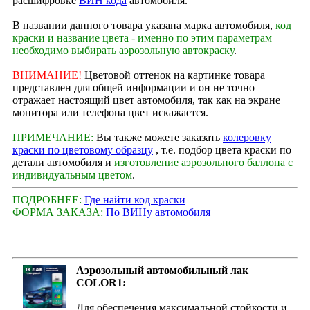
расшифровке
ВИН кода
автомобиля.
В названии данного товара указана марка автомобиля,
код
краски и название цвета - именно по этим параметрам
необходимо выбирать аэрозольную автокраску
.
ВНИМАНИЕ!
Цветовой оттенок на картинке товара
представлен для общей информации и он не точно
отражает настоящий цвет автомобиля, так как на экране
монитора или телефона цвет искажается.
ПРИМЕЧАНИЕ:
Вы также можете заказать
колеровку
краски по цветовому образцу
, т.е. подбор цвета краски по
детали автомобиля и
изготовление аэрозольного баллона с
индивидуальным цветом
.
ПОДРОБНЕЕ:
Где найти код краски
ФОРМА ЗАКАЗА:
По ВИНу автомобиля
Аэрозольный автомобильный лак
COLOR1:
Для обеспечения максимальной стойкости и