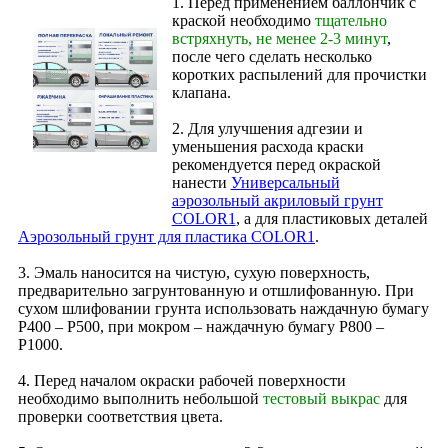
1. Перед применением баллончик с
краской необходимо
тщательно
встряхнуть, не менее 2-3 минут
,
после чего сделать несколько
коротких распылений для прочистки
клапана.
2. Для улучшения адгезии и
уменьшения расхода краски
рекомендуется перед окраской
нанести
Универсальный
аэрозольный акриловый грунт
COLOR1
, а для пластиковых деталей
Аэрозольный грунт для пластика COLOR1
.
3. Эмаль наносится на чистую, сухую поверхность,
предварительно загрунтованную и отшлифованную. При
сухом шлифовании грунта использовать наждачную бумагу
Р400 – Р500, при мокром – наждачную бумагу Р800 –
Р1000.
4. Перед началом окраски рабочей поверхности
необходимо выполнить небольшой
тестовый выкрас
для
проверки соответствия цвета.