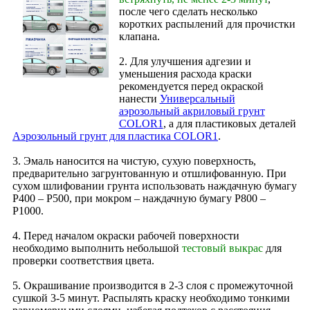
после чего сделать несколько
коротких распылений для прочистки
клапана.
2. Для улучшения адгезии и
уменьшения расхода краски
рекомендуется перед окраской
нанести
Универсальный
аэрозольный акриловый грунт
COLOR1
, а для пластиковых деталей
Аэрозольный грунт для пластика COLOR1
.
3. Эмаль наносится на чистую, сухую поверхность,
предварительно загрунтованную и отшлифованную. При
сухом шлифовании грунта использовать наждачную бумагу
Р400 – Р500, при мокром – наждачную бумагу Р800 –
Р1000.
4. Перед началом окраски рабочей поверхности
необходимо выполнить небольшой
тестовый выкрас
для
проверки соответствия цвета.
5. Окрашивание производится в 2‑3 слоя с промежуточной
сушкой 3-5 минут. Распылять краску необходимо тонкими