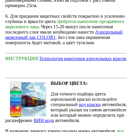
равномерными слоями, избегая подтеков с расстояния
примерно 25см.
6. Для придания защитных свойств покрытию и усилению
глубины и яркости цвета
требуется нанесение прозрачного
акрилового лака
. Через 15‑20 минут после нанесения
последнего слоя эмали необходимо нанести
Аэрозольный
акриловый лак COLOR1
. Без слоя лака окрашенная
поверхность будет матовой, а цвет тусклым.
ИНСТРУКЦИЯ:
Технология нанесения аэрозольных красок
ВЫБОР ЦВЕТА:
Для точного подбора цвета
аэрозольной краски используйте
специальный
код краски
автомобиля,
который указан на самом автомобиле
или который можно определить при
расшифровке
ВИН кода
автомобиля.
В названии данного товара указана марка автомобиля,
код