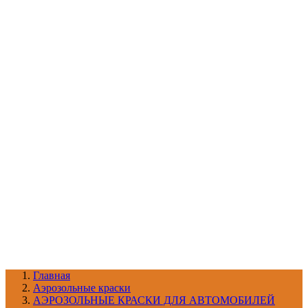
УХОД ЗА ШИНАМИ И ДИСКАМИ
КАТАЛОГ ПО НАЗНАЧЕНИЮ
29
АБРАЗИВЫ
АВТОЭМАЛИ
АНТИГРАВИЙ
АНТИКОРРОЗИЙНЫЕ МАТЕРИАЛЫ
АРМИРУЮЩИЕ
МАТЕРИАЛЫ
АЭРОЗОЛЬНЫЕ МАТЕРИАЛЫ
ВСПОМОГАТЕЛЬНЫЕ МАТЕРИАЛЫ
Ещё (22)
КАТАЛОГ ПО ПРОИЗВОДИТЕЛЮ
68
3М
A1
ANEST IWATA
APP
Arnezi
ARTON
ASTROhim
Ещё (61)
Главная
Aэрозольные краски
АЭРОЗОЛЬНЫЕ КРАСКИ ДЛЯ АВТОМОБИЛЕЙ