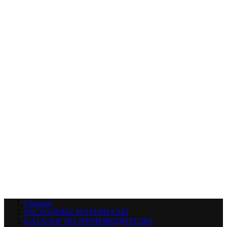
УХОД ЗА ШИНАМИ И ДИСКАМИ
КАТАЛОГ ПО НАЗНАЧЕНИЮ
29
АБРАЗИВЫ
АВТОЭМАЛИ
АНТИГРАВИЙ
АНТИКОРРОЗИЙНЫЕ МАТЕРИАЛЫ
АРМИРУЮЩИЕ
МАТЕРИАЛЫ
АЭРОЗОЛЬНЫЕ МАТЕРИАЛЫ
ВСПОМОГАТЕЛЬНЫЕ МАТЕРИАЛЫ
Ещё (22)
КАТАЛОГ ПО ПРОИЗВОДИТЕЛЮ
68
3М
A1
ANEST IWATA
APP
Arnezi
ARTON
ASTROhim
Ещё (61)
Главная
РАСХОДНЫЕ МАТЕРИАЛЫ
КАТАЛОГ ПО ПРОИЗВОДИТЕЛЮ