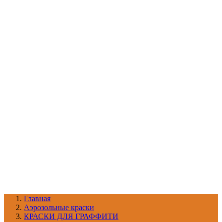
УХОД ЗА ШИНАМИ И ДИСКАМИ
КАТАЛОГ ПО НАЗНАЧЕНИЮ
29
АБРАЗИВЫ
АВТОЭМАЛИ
АНТИГРАВИЙ
АНТИКОРРОЗИЙНЫЕ МАТЕРИАЛЫ
АРМИРУЮЩИЕ
МАТЕРИАЛЫ
АЭРОЗОЛЬНЫЕ МАТЕРИАЛЫ
ВСПОМОГАТЕЛЬНЫЕ МАТЕРИАЛЫ
Ещё (22)
КАТАЛОГ ПО ПРОИЗВОДИТЕЛЮ
68
3М
A1
ANEST IWATA
APP
Arnezi
ARTON
ASTROhim
Ещё (61)
Главная
Aэрозольные краски
КРАСКИ ДЛЯ ГРАФФИТИ